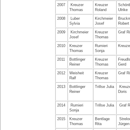
2007
Kreuzer
Kreuzer
Schönb
Thomas
Roland
Ulrike
2008
Luber
Kirchmeier
Bruckm
Sylvia
Josef
Robert
2009
Kirchmeier
Kreuzer
Graf R
Josef
Thomas
2010
Kreuzer
Rumieri
Kreuze
Thomas
Sonja
2011
Bottlinger
Kreuzer
Freudl
Reiner
Thomas
Gerd
2012
Weisheit
Kreuzer
Graf R
Ralf
Thomas
2013
Bottlinger
Trillse Julia
Kreuz
Reiner
Doris
2014
Rumieri
Trillse Julia
Graf R
Sonja
2015
Kreuzer
Bentlage
Strelo
Thomas
Rita
Jürgen