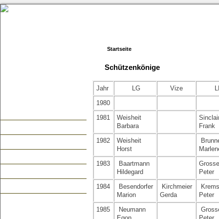
Startseite
Schützenkönige
Jahr
LG
Vize
L
1980
Der Verein
1981
Weisheit
Sinclai
Barbara
Frank
Jugend
1982
Weisheit
Brunn
Sport
Horst
Marlen
Links
1983
Baartmann
Grosse
Infothek
Hildegard
Peter
Bildergalerie
1984
Besendorfer
Kirchmeier
Krems
Marion
Gerda
Peter
1985
Neumann
Gross
Egon
Peter