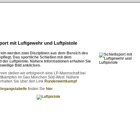
ort mit Luftgewehr und Luftpistole
rein werden zwei Disziplinen aus dem Bereich des
pflegt. Das sportliche Schießen mit dem
 der Luftpistole. Nähere Informationen erhalten Sie
eweilige Bild anklicken.
hren stellen wir erfolgreich eine LP-Mannschaft bei
tkämpfen im Gau München Süd-West. Nähere
erhalten Sie über den Link
Rundenwettkampf
.
ahrgangstabelle
finden Sie
hier
.