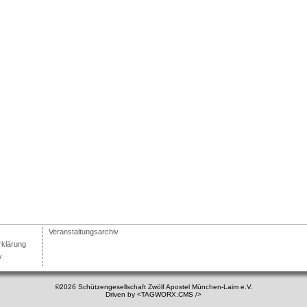
Veranstaltungsarchiv
rklärung
v
©2026 Schützengesellschaft Zwölf Apostel München-Laim e.V.
Driven by
<TAGWORX.CMS />