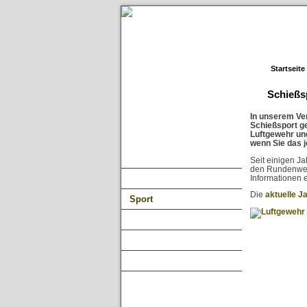
Startseite
Schießsp
In unserem Ve
Schießsport ge
Luftgewehr und
wenn Sie das j
Der Verein
Seit einigen Ja
den Rundenwet
Jugend
Informationen 
Die
aktuelle J
Sport
Links
Infothek
Bildergalerie