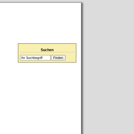
::
Presse
::
Schützenkönige
::
Anfahrt
::
Suchen